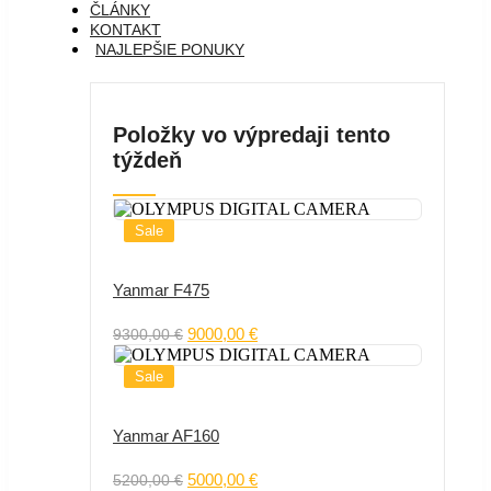
ČLÁNKY
KONTAKT
NAJLEPŠIE PONUKY
Položky vo výpredaji tento
týždeň
Sale
Yanmar F475
Original
Current
9000,00
€
9300,00
€
price
price
was:
is:
Sale
9300,00 €.
9000,00 €.
Yanmar AF160
Original
Current
5000,00
€
5200,00
€