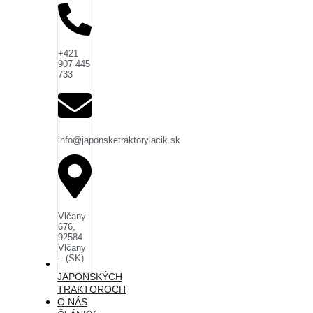
+421
907 445
733
info@japonsketraktorylacik.sk
Vlčany
676,
92584
Vlčany
– (SK)
O
JAPONSKÝCH
TRAKTOROCH
O NÁS