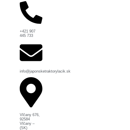
+421 907
445 733
info@japonsketraktorylacik.sk
Vlčany 676,
92584
Vlčany –
(SK)