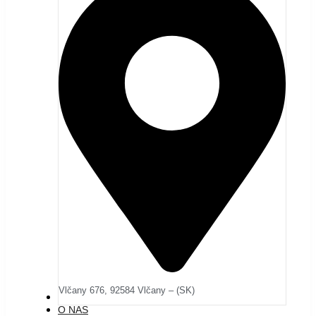
Vlčany 676, 92584 Vlčany – (SK)
O JAPONSKÝCH TRAKTOROCH
O NÁS