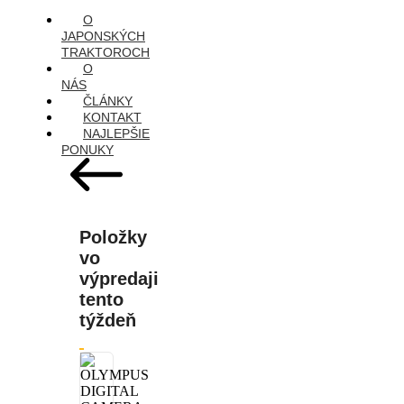
O
JAPONSKÝCH
TRAKTOROCH
O
NÁS
ČLÁNKY
KONTAKT
NAJLEPŠIE
PONUKY
Položky
vo
výpredaji
tento
týždeň