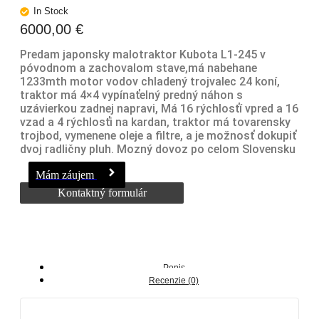
In Stock
6000,00
€
Predam japonsky malotraktor Kubota L1-245 v
póvodnom a zachovalom stave,má nabehane
1233mth motor vodov chladený trojvalec 24 koní,
traktor má 4×4 vypínaťelný predný náhon s
uzávierkou zadnej napravi, Má 16 rýchlosťí vpred a 16
vzad a 4 rýchlosťi na kardan, traktor má tovarensky
trojbod, vymenene oleje a filtre, a je možnosť dokupiť
dvoj radličny pluh. Mozný dovoz po celom Slovensku
Mám záujem
Kontaktný formulár
Popis
Recenzie (0)