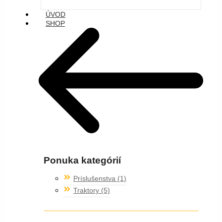
price
price
was:
is:
ÚVOD
5200,00 €.
5000,00 €.
SHOP
Ponuka kategórií
Príslušenstva
(1)
Traktory
(5)