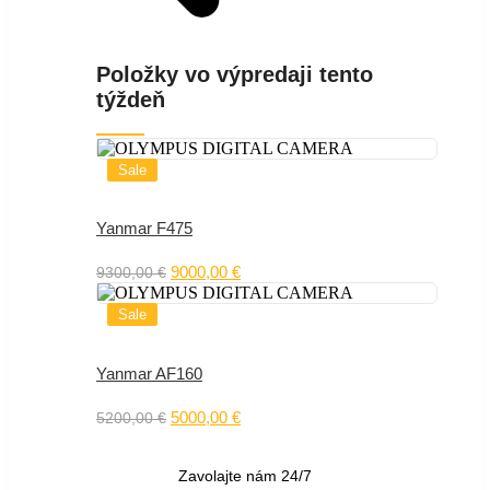
Položky vo výpredaji tento
týždeň
Sale
Yanmar F475
Original
Current
9000,00
€
9300,00
€
price
price
was:
is:
Sale
9300,00 €.
9000,00 €.
Yanmar AF160
Original
Current
5000,00
€
5200,00
€
price
price
was:
is:
5200,00 €.
5000,00 €.
Zavolajte nám 24/7