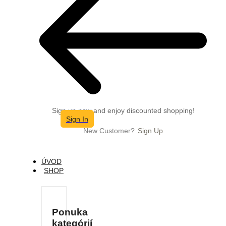
Sign up now and enjoy discounted shopping!
Sign In
New Customer?
Sign Up
ÚVOD
SHOP
Ponuka
kategórií