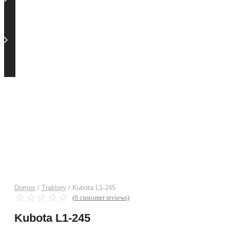
5000,00 €.
Domov
/
Traktory
/ Kubota L1-245
☆
☆
☆
☆
☆
(
0
customer reviews)
Kubota L1-245