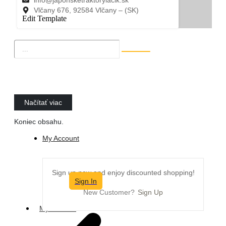
Vlčany 676, 92584 Vlčany – (SK)
Edit Template
Načítať viac
Koniec obsahu.
My Account
Sign up now and enjoy discounted shopping!
Sign In
New Customer?
Sign Up
My Account