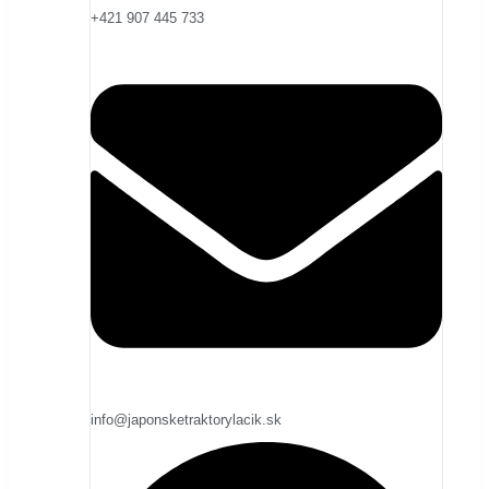
+421 907 445 733
info@japonsketraktorylacik.sk