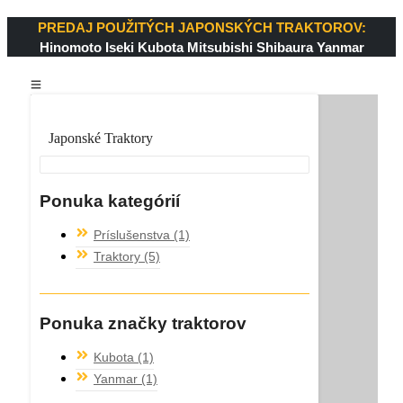
PREDAJ POUŽITÝCH JAPONSKÝCH TRAKTOROV:
Hinomoto
Iseki
Kubota
Mitsubishi
Shibaura
Yanmar
Japonské Traktory
Ponuka kategórií
Príslušenstva
(1)
Traktory
(5)
Ponuka značky traktorov
Kubota
(1)
Yanmar
(1)