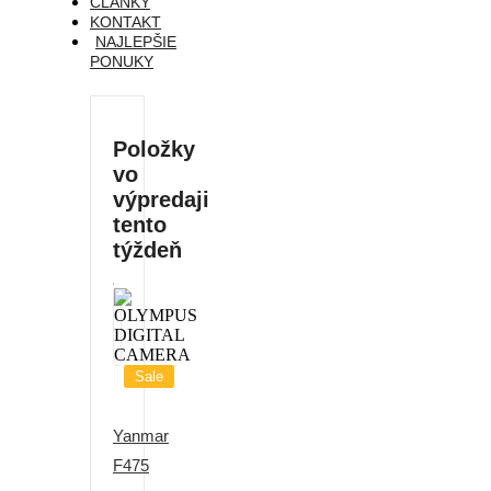
ČLÁNKY
KONTAKT
NAJLEPŠIE
PONUKY
Položky
vo
výpredaji
tento
týždeň
Sale
Yanmar
F475