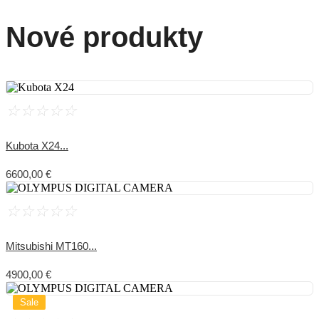
Nové produkty
☆
☆
☆
☆
☆
Kubota X24...
6600,00
€
☆
☆
☆
☆
☆
Mitsubishi MT160...
4900,00
€
Sale